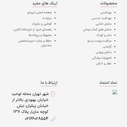
محصولات
لینک های مفید
بهداشتی
صفحه اصلی
داروجو
بهداشت جنسی
درباره ما
مکمل غذایی
قوانین و مقررات
مکمل های کمک درمانی
راهنمای خرید از داروخانه آنلاین
مادر و کودک
مجوزها و پروانه ها
مراقبت پوست و مو
حفظ و رعایت حریم شخصی
مشتریان
آرایشی
مکمل ورزشی
تجهیزات پزشکی
عطر و ادکلن
نماد اعتماد
ارتباط با ما
شهر تهران محله توحید
خیابان بهبودی بالاتر از
خیابان زینلیان نبش
کوچه مازیار پلاک 137
02166028554