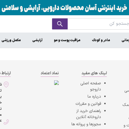
مانی
مادر و کودک
مراقبت پوست و مو
آرایشی
مکمل ورزشی
لینک های مفید
نماد اعتماد
ارتباط ب
صفحه اصلی
ش
داروجو
سی
ت
درباره ما
به
خی
قوانین و مقررات
کمک
ن
راهنمای خرید از
ما
داروخانه آنلاین
4
مجوزها و پروانه ها
 و