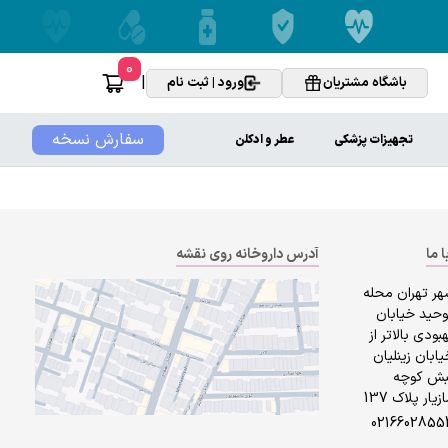
0
|
باشگاه مشتریان
ورود | ثبت نام
سفارش نسخه
تجهیزات پزشکی
عطر و ادکلن
ا ما
آدرس داروخانه روی نقشه
هر تهران محله
وحید خیابان
بودی بالاتر از
ابان زینلیان
بش کوچه
زیار پلاک 137
0216602855