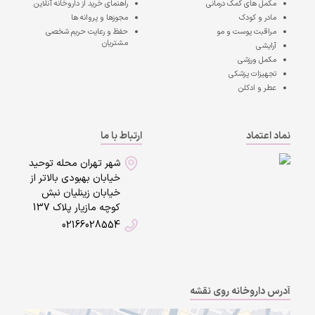
مکمل های کمک درمانی
راهنمای خرید از داروخانه آنلاین
مادر و کودک
مجوزها و پروانه ها
مراقبت پوست و مو
حفظ و رعایت حریم شخصی
مشتریان
آرایشی
مکمل ورزشی
تجهیزات پزشکی
عطر و ادکلن
نماد اعتماد
ارتباط با ما
شهر تهران محله توحید
خیابان بهبودی بالاتر از
خیابان زینلیان نبش
کوچه مازیار پلاک 137
02166028554
آدرس داروخانه روی نقشه