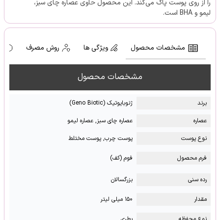
را از روی پوست پاک می‌کند. این محصول حاوی عصاره چای سبز،
لیمو و BHA است.
مشخصات محصول
ویژگی ها
روش مصرف
ه
مشخصات محصول
برند
ژنوبایوتیک (Geno Biotic)
عصاره
عصاره چای سبز, عصاره لیمو
نوع پوست
پوست چرب, پوست مختلط
فرم محصول
فوم (کف)
رده سنی
بزرگسالان
مقدار
۱۵۰ میلی لیتر
نوع محفظه
بطری