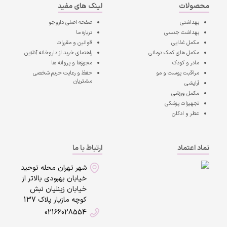
محصولات
لینک های مفید
بهداشتی
صفحه اصلی
داروجو
بهداشت جنسی
درباره ما
مکمل غذایی
قوانین و مقررات
مکمل های کمک درمانی
راهنمای خرید از داروخانه آنلاین
مادر و کودک
مجوزها و پروانه ها
مراقبت پوست و مو
حفظ و رعایت حریم شخصی
مشتریان
آرایشی
مکمل ورزشی
تجهیزات پزشکی
عطر و ادکلن
نماد اعتماد
ارتباط با ما
شهر تهران محله توحید
خیابان بهبودی بالاتر از
خیابان زینلیان نبش
کوچه مازیار پلاک 137
02166028554