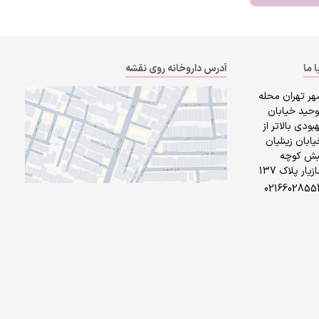
ا ما
آدرس داروخانه روی نقشه
هر تهران محله
وحید خیابان
بودی بالاتر از
ابان زینلیان
بش کوچه
زیار پلاک 137
0216602855