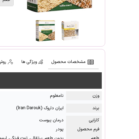
مشخصات محصول
ویژگی ها
روش
وزن
نامعلوم
برند
ایران داروک (Iran Darouk)
کارایی
درمان یبوست
فرم محصول
پودر
طعم
بدون طعم, پرتقالی, توت فرنگی, لیمو