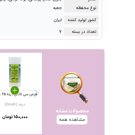
نوع محفظه
جعبه
کشور تولید کننده
ایران
تعداد در بسته
۷
قرص سی لاکس دینه 25 عددی
دینه (Dineh)
محصولات مشابه
150,000
تومان
مشاهده همه