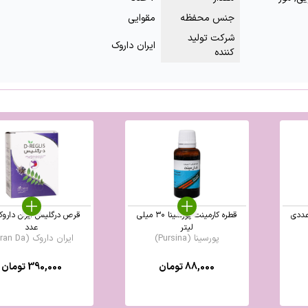
جنس محفظه
مقوایی
شرکت تولید
ایران داروک
کننده
قطره کارمینت پورسینا ۳۰ میلی
لیتر
عدد
پورسینا (Pursina)
ایران داروک (Iran Da ...
88,000
تومان
390,000
تومان