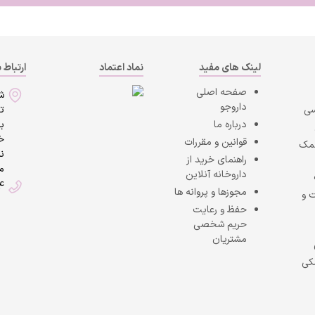
لینک های مفید
نماد اعتماد
ارتباط ب
صفحه اصلی
ش
داروجو
سی
ت
درباره ما
به
خی
قوانین و مقررات
کمک
ن
راهنمای خرید از
ما
داروخانه آنلاین
4
مجوزها و پروانه ها
 و
حفظ و رعایت
حریم شخصی
مشتریان
کی