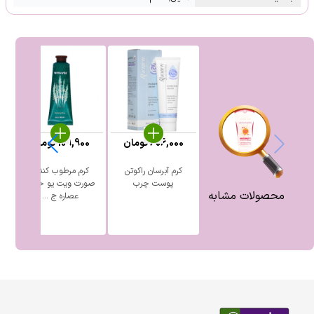
606,000
تومان
109,900
تومان
کرم آبرسان راکوتن
کرم مرطوب کننده
پوست چرب
صورت ویت یو حاوی
بی
محصولات مشابه
عصاره ج ...