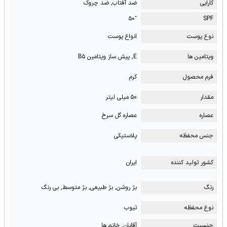
کارایی
ضد آفتاب, ضد چروک
⁺۵۰
SPF
نوع پوست
انواع پوست
ویتامین ها
E, پیش ساز ویتامین B۵
فرم محصول
کرم
مقدار
۵۰ میلی لیتر
عصاره
عصاره گل سرخ
جنس محفظه
پلاستیکی
کشور تولید کننده
ایران
رنگ
بژ روشن, بژ طبیعی, بژ متوسط, بی رنگ
نوع محفظه
تیوب
جنسیت
آقایان, خانم ها