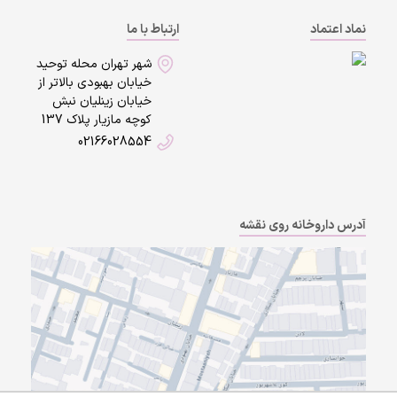
نماد اعتماد
ارتباط با ما
شهر تهران محله توحید
خیابان بهبودی بالاتر از
خیابان زینلیان نبش
کوچه مازیار پلاک 137
02166028554
آدرس داروخانه روی نقشه