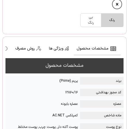
بی
رنگ
رنگ
مشخصات محصول
ویژگی ها
روش مصرف
ه
مشخصات محصول
برند
پریم (Prime)
کد مجوز بهداشتی
۱۲۸۶۰/۱۶
عصاره
عصاره بابونه
ماده شاخص
کمپلکس AC.NET
نوع پوست
پوست آکنه دار, پوست چرب, پوست مختلط