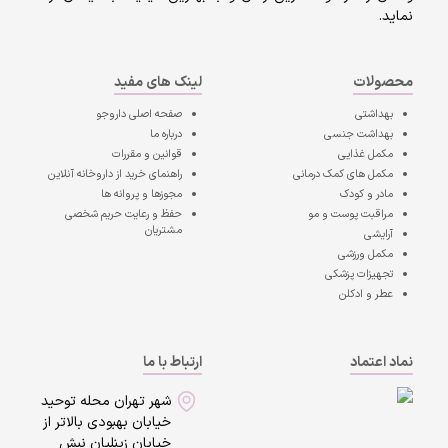
نماید.
محصولات
لینک های مفید
بهداشتی
صفحه اصلی
داروجو
بهداشت جنسی
درباره ما
مکمل غذایی
قوانین و مقررات
مکمل های کمک درمانی
راهنمای خرید از داروخانه آنلاین
مادر و کودک
مجوزها و پروانه ها
مراقبت پوست و مو
حفظ و رعایت حریم شخصی
مشتریان
آرایشی
مکمل ورزشی
تجهیزات پزشکی
عطر و ادکلن
نماد اعتماد
ارتباط با ما
شهر تهران محله توحید
خیابان بهبودی بالاتر از
خیابان زینلیان نبش