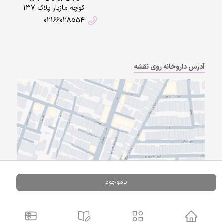
کوچه مازیار پلاک 137
02166028554
آدرس داروخانه روی نقشه
ناموجود
Powered By
A Pluss