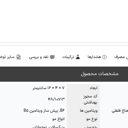
 مصرف
هشدارها
ترکیبات
نقد و بررسی
سایر توض
مشخصات محصول
ابعاد
۷ × ۴ × ۱۶ سانتیمتر
کد مجوز
۴۸/۱۰۷۱۳
بهداشتی
عناع فلفلی
ویتامین ها
B۶, پیش ساز ویتامین B۵
نوع مو
انواع مو
رده سنی
بزرگسالان, نوجوانان