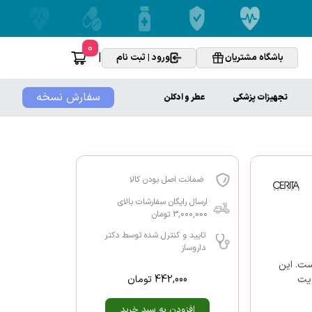
0
|
باشگاه مشتریان
ورود | ثبت نام
سفارش نسخه
تجهیزات پزشکی
عطر و ادکلن
ضمانت اصل بودن کالا
ارسال رایگان سفارشات بالای
3,000,000 تومان
تایید و کنترل شده توسط دکتر
داروساز
ست. این
442,000
تومان
ویت
افزودن به سبد خرید