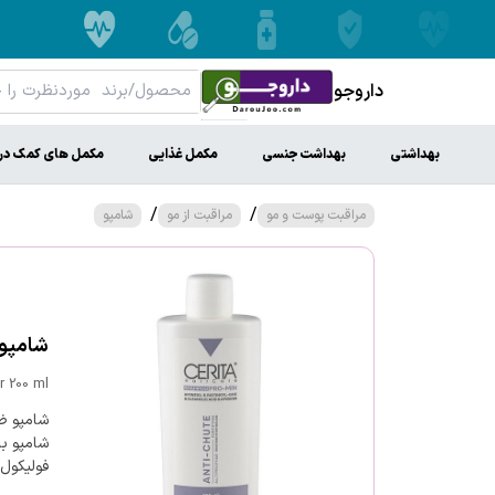
داروجو
بهداشتی
بهداشت جنسی
مکمل غذایی
مکمل های کمک در
/
/
مراقبت پوست و مو
مراقبت از مو
شامپو
شامپو ض
r 200 ml
شامپو ض
شامپو با
فولیکول