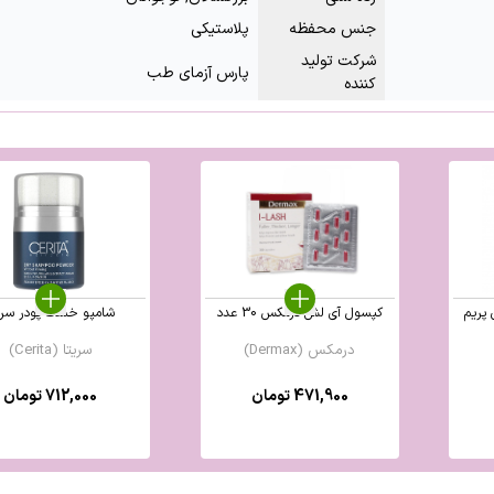
جنس محفظه
پلاستیکی
شرکت تولید
پارس آزمای طب
کننده
 پریم
کپسول آی لش درمکس 30 عدد
شامپو خشک پودر سری
درمکس (Dermax)
سریتا (Cerita)
471,900
تومان
712,000
تومان