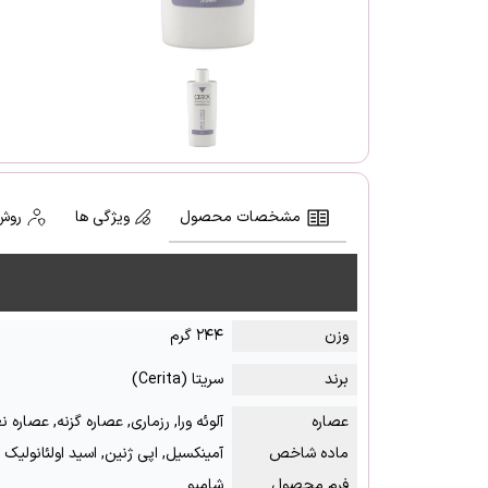
مشخصات محصول
ویژگی ها
روش
وزن
۲۴۴ گرم
برند
سریتا (Cerita)
عصاره
آلوئه ورا, رزماری, عصاره گزنه, عصاره ن
ماده شاخص
آمینکسیل, اپی ژنین, اسید اولئانولیک
فرم محصول
شامپو