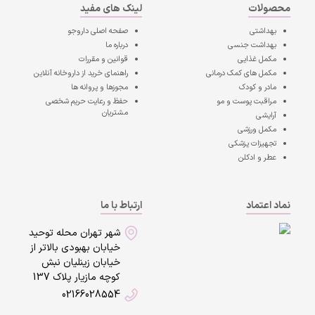
محصولات
لینک های مفید
بهداشتی
صفحه اصلی
داروجو
بهداشت جنسی
درباره ما
مکمل غذایی
قوانین و مقررات
مکمل های کمک درمانی
راهنمای خرید از داروخانه آنلاین
مادر و کودک
مجوزها و پروانه ها
مراقبت پوست و مو
حفظ و رعایت حریم شخصی
مشتریان
آرایشی
مکمل ورزشی
تجهیزات پزشکی
عطر و ادکلن
نماد اعتماد
ارتباط با ما
شهر تهران محله توحید
خیابان بهبودی بالاتر از
خیابان زینلیان نبش
کوچه مازیار پلاک 137
02166028554