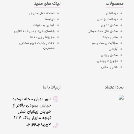
محصولات
لینک های مفید
بهداشتی
صفحه اصلی
داروجو
بهداشت جنسی
درباره ما
مکمل غذایی
قوانین و مقررات
مکمل های کمک درمانی
راهنمای خرید از داروخانه آنلاین
مادر و کودک
مجوزها و پروانه ها
مراقبت پوست و مو
حفظ و رعایت حریم شخصی
مشتریان
آرایشی
مکمل ورزشی
تجهیزات پزشکی
عطر و ادکلن
نماد اعتماد
ارتباط با ما
شهر تهران محله توحید
خیابان بهبودی بالاتر از
خیابان زینلیان نبش
کوچه مازیار پلاک 137
02166028554