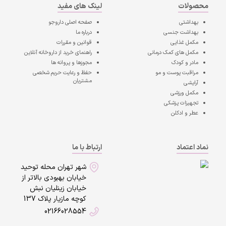
محصولات
لینک های مفید
بهداشتی
صفحه اصلی
داروجو
بهداشت جنسی
درباره ما
مکمل غذایی
قوانین و مقررات
مکمل های کمک درمانی
راهنمای خرید از داروخانه آنلاین
مادر و کودک
مجوزها و پروانه ها
مراقبت پوست و مو
حفظ و رعایت حریم شخصی
مشتریان
آرایشی
مکمل ورزشی
تجهیزات پزشکی
عطر و ادکلن
نماد اعتماد
ارتباط با ما
شهر تهران محله توحید
خیابان بهبودی بالاتر از
خیابان زینلیان نبش
کوچه مازیار پلاک 137
02166028554