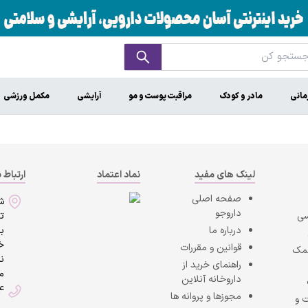
مانی
مادر و کودک
مراقبت پوست و مو
آرایشی
مکمل ورزشی
لینک های مفید
نماد اعتماد
ارتباط ب
صفحه اصلی
ش
داروجو
سی
ت
درباره ما
به
خی
قوانین و مقررات
کمک
ن
راهنمای خرید از
ما
داروخانه آنلاین
4
مجوزها و پروانه ها
 و