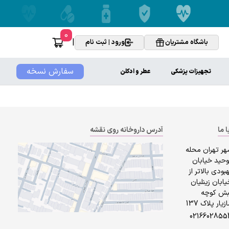
0
|
باشگاه مشتریان
ورود | ثبت نام
سفارش نسخه
تجهیزات پزشکی
عطر و ادکلن
ا ما
آدرس داروخانه روی نقشه
هر تهران محله
وحید خیابان
بودی بالاتر از
ابان زینلیان
بش کوچه
زیار پلاک 137
0216602855