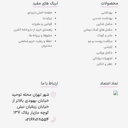
محصولات
لینک های مفید
بهداشتی
صفحه اصلی
داروجو
بهداشت جنسی
درباره ما
مکمل غذایی
قوانین و مقررات
مکمل های کمک درمانی
راهنمای خرید از داروخانه آنلاین
مادر و کودک
مجوزها و پروانه ها
مراقبت پوست و مو
حفظ و رعایت حریم شخصی
مشتریان
آرایشی
مکمل ورزشی
تجهیزات پزشکی
عطر و ادکلن
نماد اعتماد
ارتباط با ما
شهر تهران محله توحید
خیابان بهبودی بالاتر از
خیابان زینلیان نبش
کوچه مازیار پلاک 137
02166028554