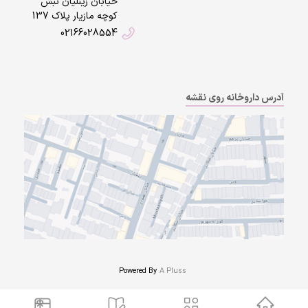
خیابان زینلیان نبش
کوچه مازیار پلاک 137
02166028554
آدرس داروخانه روی نقشه
Powered By
A Pluss