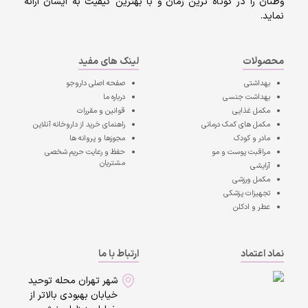
وطنان را در کوتاه ترین زمان و با بهترین کیفیت به ایشان ارائه
نماید.
محصولات
لینک های مفید
بهداشتی
صفحه اصلی
داروجو
بهداشت جنسی
درباره ما
مکمل غذایی
قوانین و مقررات
مکمل های کمک درمانی
راهنمای خرید از داروخانه آنلاین
مادر و کودک
مجوزها و پروانه ها
مراقبت پوست و مو
حفظ و رعایت حریم شخصی
مشتریان
آرایشی
مکمل ورزشی
تجهیزات پزشکی
عطر و ادکلن
نماد اعتماد
ارتباط با ما
شهر تهران محله توحید
خیابان بهبودی بالاتر از