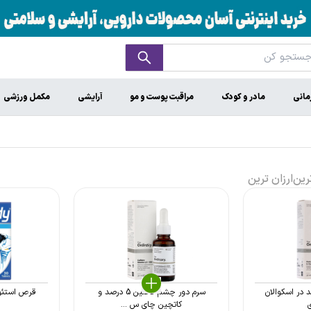
مانی
مادر و کودک
مراقبت پوست و مو
آرایشی
مکمل ورزشی
رین
ارزان ترین
ول 0.2 درصد در اسکوالان
سرم دور چشم کافئین 5 درصد و
قرص استئو 
ی
کاتچین چای س ...