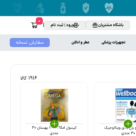
0
|
باشگاه مشتریان
ورود | ثبت نام
سفارش نسخه
تجهیزات پزشکی
عطر و ادکلن
1916 کالا
ول بادی ویتالوجیک
کپسول امگا3 1000 بهستان 30
30 عددی
عددی