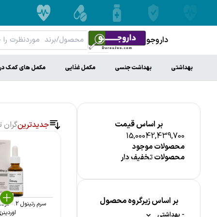
داروجو
بهداشتی
بهداشت جنسی
مکمل غذایی
مکمل های کمک در
بر اساس قیمت
جدیدترین
گران ت
15,000
42,439,700
محصولات موجود
محصولات تخفیف دار
قیمت (ریال)
بر اساس زیرگروه محصول
سرم رتین
اوردینر
-
بهداشتی