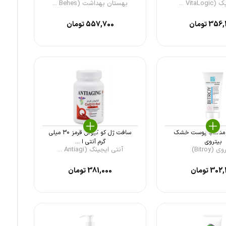
Vita ...
بهستان بهداشت (Behes ...
356,
تومان
557,700
تومان
ن مناسب پوست خشک
سافت ژل کو کیوتن قرمز 30 میلی
بیتروی
گرم آنتی ا ...
 (Bitroy)
آنتی ایجینگ (Antiagi ...
302,
تومان
381,000
تومان