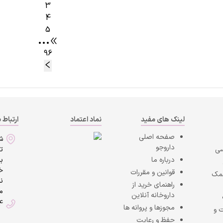
3
4
5
•••
96
لینک های مفید
نماد اعتماد
ارتباط ب
صفحه اصلی
ش
داروجو
سی
ت
درباره ما
به
خی
قوانین و مقررات
کمک
ن
راهنمای خرید از
ما
داروخانه آنلاین
4
مجوزها و پروانه ها
 و
حفظ و رعایت