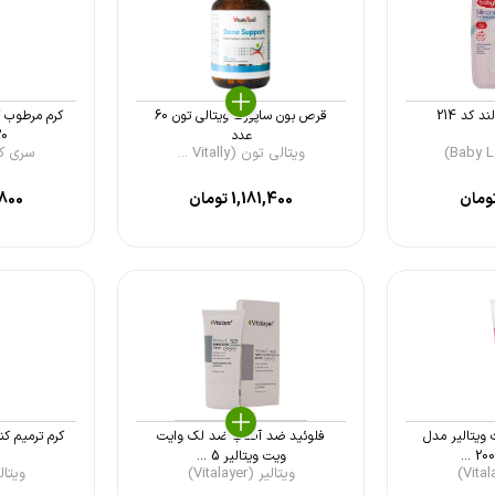
 کد 214
قرص بون ساپورت ویتالی تون 60
عدد
20 میل 
ویتالی تون (Vitally ...
سری کیت (e
ومان
1,181,400
تومان
800
یتالیر مدل
فلوئید ضد آفتاب ضد لک وایت
کرم ترمیم کن
ویت ویتالیر 5 ...
ویتالیر (Vitalayer)
ویتالیر (er