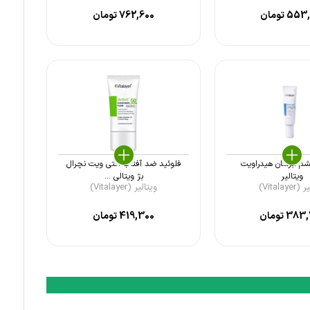
553,
تومان
762,600
تومان
شم آبرسان هیدراویت
فلوئید ضد آفتاب اکتی ویت نچرال
ویتالیر
بژ ویتالی ...
Vitalay)
ویتالیر (Vitalayer)
383,
تومان
419,300
تومان