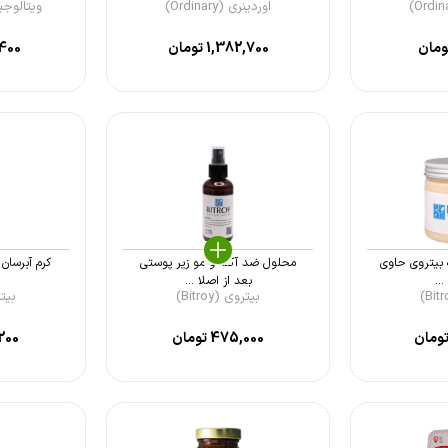
اوردینری (Ordinary)
ویتالوجیک (Logic
مان
1,382,700
تومان
400
 بیتروی حاوی
محلول ضد آکنه و مو زیر پوستی
کرم آبرسا
...
بعد از اصلا ...
بیتروی (Bitroy)
بیتروی
ومان
475,000
تومان
200