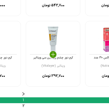
ومان
542,700
تومان
000
30 عدد
کرم دور چشم ویتامین سی ویتالیر
کرم دور چ
ویتالیر (Vitalayer)
ویتالیر (er
مان
392,700
تومان
700
1
2