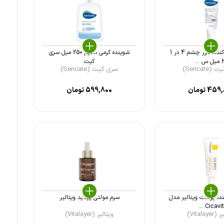
کرم مرطوب کننده دور چشم 4 در 1
شوینده کرمی ملایم 250 میل سری
س ...
کیت
Sericat)
سری کیت (Sericate)
459,
تومان
599,800
تومان
نده پوست ویتالیر مدل
سرم مولتی پپتاید ویتالیر
Cicavit ...
Vitalay)
ویتالیر (Vitalayer)