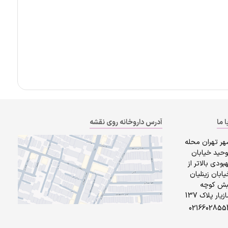
ا ما
آدرس داروخانه روی نقشه
هر تهران محله
وحید خیابان
بودی بالاتر از
ابان زینلیان
بش کوچه
زیار پلاک 137
0216602855