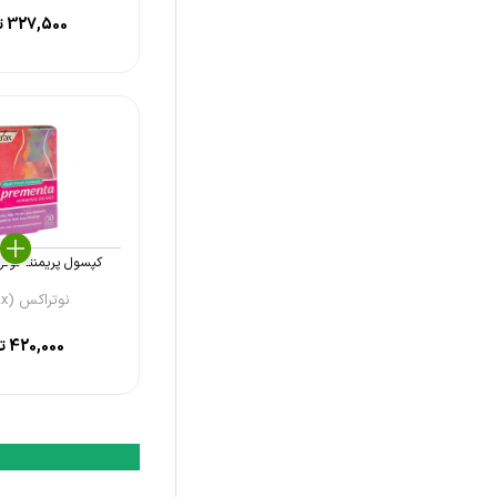
327,500
ت
کپسول پریمنتا نوتراکس 
نوتراکس (Nutrax)
420,000
تو