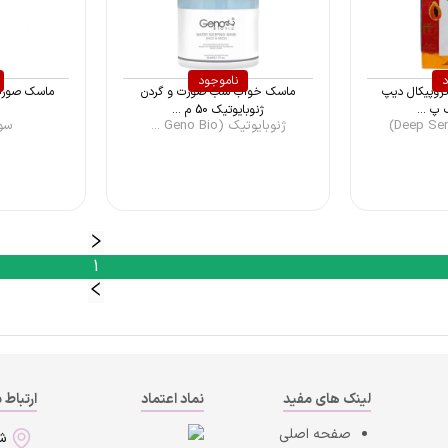
د
ناموجود
روپیکال دیپ
ماسک خواب شب صورت و گردن
پ ...
ژنوبایوتیک 50 م ...
ژنوبایوتیک (Geno Bio ...
سودا 
1
لینک های مفید
نماد اعتماد
ارتباط ب
صفحه اصلی
ش