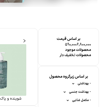
بر اساس قیمت
590,000
6,800,000
محصولات موجود
محصولات تخفیف دار
قیمت (ریال)
بر اساس زیرگروه محصول
-
بهداشتی
-
-
بهداشت جنسی
محصولات ضد تعریق
 از مو
مراقبت پوست صورت
شوینده و پاک
-
-
-
-
کاندوم
مکمل غذایی
رول ضد تعریق
بهداشت دهان و دندان