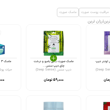
مراقبت پوست صورت
ماسک صورت
رین
ارزان ترین
 لوندر دیپ
ماسک صورت نقابی بامبو و درخت
ماسک 3 لایه حیات 50 عددی
چای دیپ سنس ...
دیپ سنس (Deep Sense)
حیات پوش
مان
59,000
تومان
000