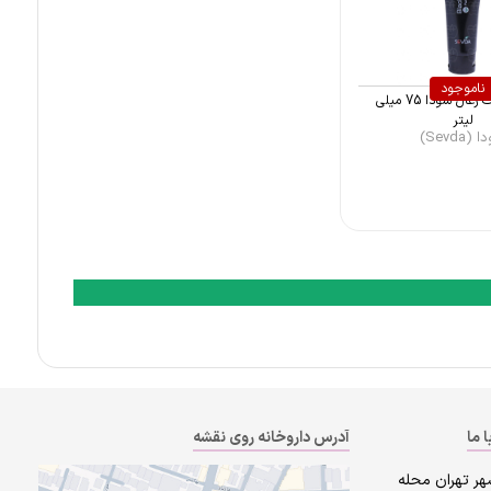
ناموجود
ماسک صورت زغال سودا 75 میلی
لیتر
(Sevda)
ا ما
آدرس داروخانه روی نقشه
هر تهران محله