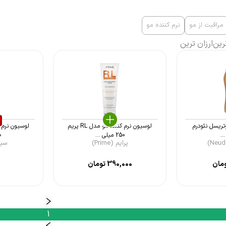
مراقبت از مو
نرم کننده مو
رین
ارزان ترین
وتریسل نئودرم
لوسیون نرم کننده مو مدل RL پریم
لوسیون نرم 
250 میلی ...
۲۵۰
پرایم (Prime)
سینره 
مان
390,000
تومان
1