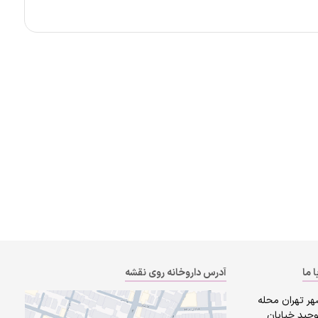
ا ما
آدرس داروخانه روی نقشه
هر تهران محله
وحید خیابان