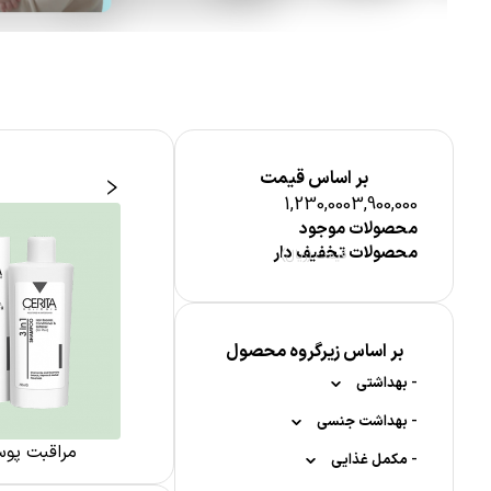
بر اساس قیمت
1,230,000
3,900,000
محصولات موجود
محصولات تخفیف دار
قیمت (ریال)
بر اساس زیرگروه محصول
-
بهداشتی
-
-
بهداشت جنسی
محصولات ضد تعریق
سوختگی
مراقبت از ناخن
مراقبت پوس
-
-
-
-
کاندوم
مکمل غذایی
رول ضد تعریق
بهداشت دهان و دندان