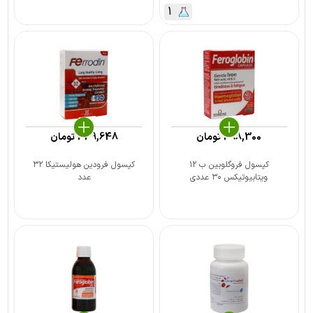
1
498,300
تومان
439,648
تومان
کپسول فروگلوبین ب ۱۲
کپسول فرودین هولیستیکا ۳۲
ویتابیوتیکس ۳۰ عددی
عدد