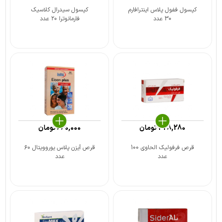
کپسول ففول پلاس اینترافارم
کپسول سیدرال کلاسیک
30 عدد
فارمانوترا ۲۰ عدد
328,280
تومان
660,000
تومان
قرص فرفولیک الحاوی 100
قرص آیزن پلاس یوروویتال ۶۰
عدد
عدد