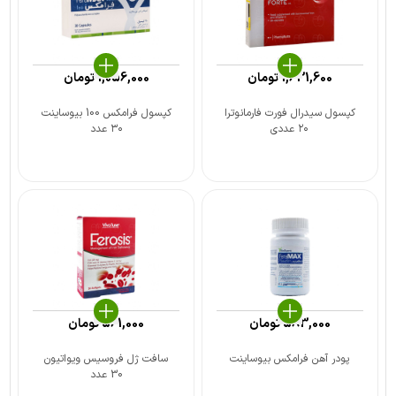
1,631,600
تومان
1,056,000
تومان
کپسول سیدرال فورت فارمانوترا
کپسول فرامکس 100 بیوساینت
۲۰ عددی
۳۰ عدد
583,000
تومان
561,000
تومان
پودر آهن فرامکس بیوساینت
سافت ژل فروسیس ویواتیون
30 عدد