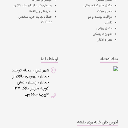
مکمل های کمک درمانی
راهنمای خرید از داروخانه آنلاین
مادر و کودک
مجوزها و پروانه ها
مراقبت پوست و مو
حفظ و رعایت حریم شخصی
مشتریان
آرایشی
مکمل ورزشی
تجهیزات پزشکی
عطر و ادکلن
نماد اعتماد
ارتباط با ما
شهر تهران محله توحید
خیابان بهبودی بالاتر از
خیابان زینلیان نبش
کوچه مازیار پلاک 137
02166028554
آدرس داروخانه روی نقشه