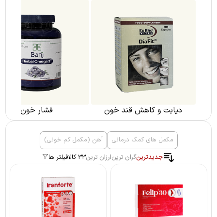
دیابت و کاهش قند خون
فشار خون
مکمل های کمک درمانی
آهن (مکمل کم خونی)
جدیدترین
گران ترین
ارزان ترین
33 کالا
فیلتر ها