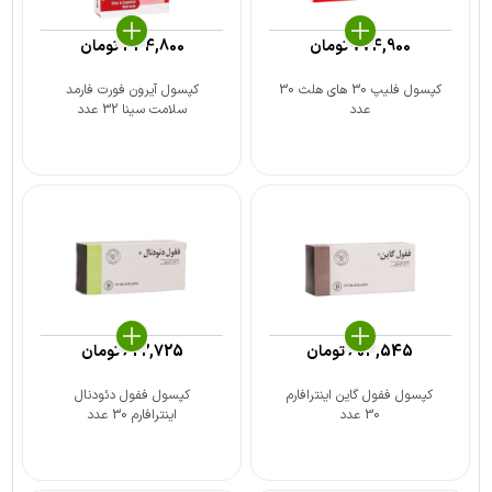
774,900
تومان
434,800
تومان
کپسول فلیپ 30 های هلث 30
کپسول آیرون فورت فارمد
عدد
سلامت سینا 32 عدد
604,545
تومان
622,725
تومان
کپسول ففول گاین اینترافارم
کپسول ففول دئودنال
30 عدد
اینترافارم 30 عدد