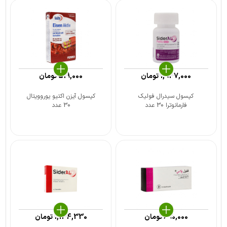
1,947,000
تومان
519,000
تومان
کپسول سیدرال فولیک
کپسول آیزن اکتیو یوروویتال
فارمانوترا 30 عدد
30 عدد
690,000
تومان
1,144,330
تومان