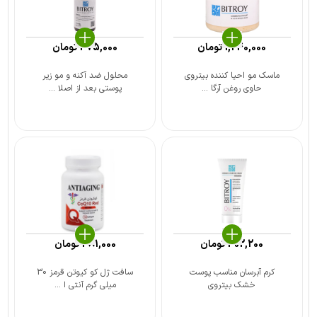
1,240,000
تومان
475,000
تومان
ماسک مو احیا کننده بیتروی
محلول ضد آکنه و مو زیر
حاوی روغن آرگا ...
پوستی بعد از اصلا ...
302,200
تومان
381,000
تومان
کرم آبرسان مناسب پوست
سافت ژل کو کیوتن قرمز 30
خشک بیتروی
میلی گرم آنتی ا ...