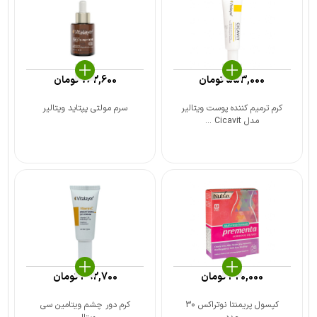
553,000
تومان
762,600
تومان
کرم ترمیم کننده پوست ویتالیر
سرم مولتی پپتاید ویتالیر
مدل Cicavit ...
420,000
تومان
392,700
تومان
کپسول پریمنتا نوتراکس 30
کرم دور چشم ویتامین سی