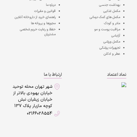
بهداشت جنسی
درباره ما
مکمل غذایی
قوانین و مقررات
مکمل های کمک درمانی
راهنمای خرید از داروخانه آنلاین
مادر و کودک
مجوزها و پروانه ها
مراقبت پوست و مو
حفظ و رعایت حریم شخصی
مشتریان
آرایشی
مکمل ورزشی
تجهیزات پزشکی
عطر و ادکلن
نماد اعتماد
ارتباط با ما
شهر تهران محله توحید
خیابان بهبودی بالاتر از
خیابان زینلیان نبش
کوچه مازیار پلاک 137
02166028554