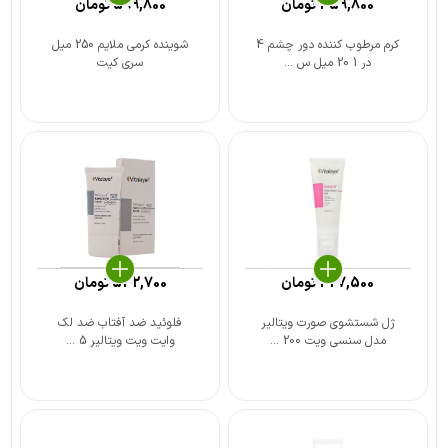
459,800
تومان
599,800
تومان
کرم مرطوب کننده دور چشم 4
شوینده کرمی ملایم 250 میل
در 1 20 میل س ...
سری کیت
327,500
تومان
542,700
تومان
ژل شستشوی صورت ویتالیر
فلوئید ضد آفتاب ضد لک
مدل سنسی ویت 200 ...
وایت ویت ویتالیر 5 ...