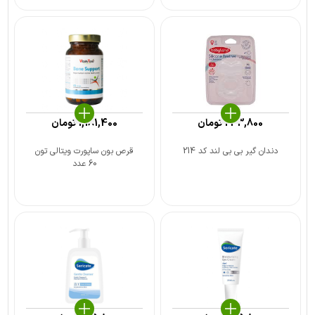
233,800
تومان
1,181,400
تومان
دندان گیر بی بی لند کد 214
قرص بون ساپورت ویتالی تون
60 عدد