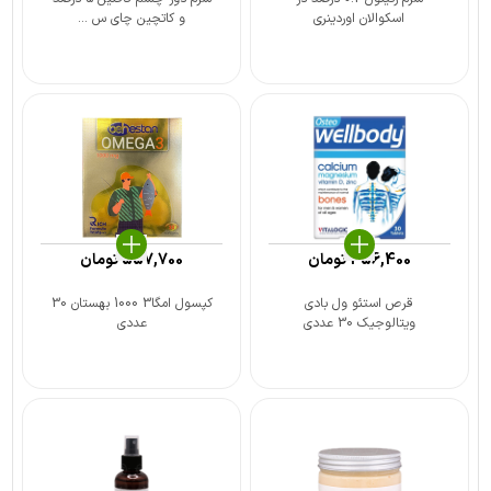
اسکوالان اوردینری
و کاتچین چای س ...
356,400
تومان
557,700
تومان
قرص استئو ول بادی
کپسول امگا3 1000 بهستان 30
ویتالوجیک 30 عددی
عددی