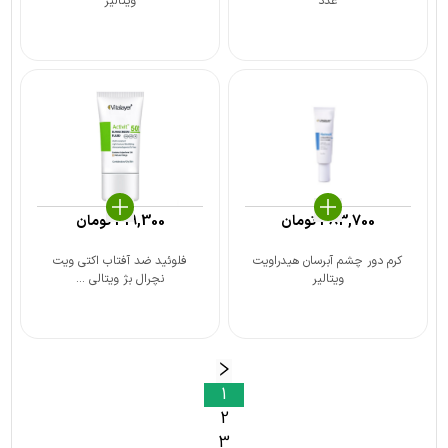
عدد
ویتالیر
383,700
تومان
419,300
تومان
کرم دور چشم آبرسان هیدراویت
فلوئید ضد آفتاب اکتی ویت
ویتالیر
نچرال بژ ویتالی ...
1
2
3