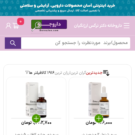
0
داروخانه دکتر نرگس ارژنگیان
جدیدترین
گران ترین
ارزان ترین
1916 کالا
فیلتر ها
976,000
تومان
1,382,700
تومان
سرم رتینول 0.2 درصد در
سرم دور چشم کافئین 5 درصد