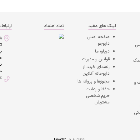
لینک های مفید
نماد اعتماد
ارتباط ب
صفحه اصلی
ش
داروجو
سی
ت
درباره ما
به
خی
قوانین و مقررات
کمک
ن
راهنمای خرید از
ما
داروخانه آنلاین
4
مجوزها و پروانه ها
 و
حفظ و رعایت
حریم شخصی
مشتریان
کی
Powered By
A Pluss