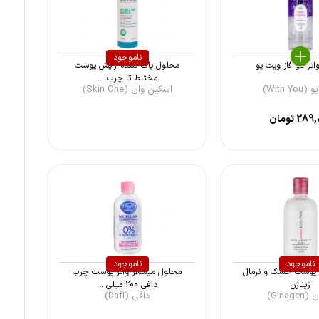
ناموجود
اتر دو فاز ویت یو
محلول پاک کننده آرایش پوست
مختلط تا چرب ...
With Y)
اسکین وان (Skin One)
289,
تومان
ناموجود
ناموجود
ر پوست خشک و نرمال
محلول میسلار واتر پوست چرب
ژیناژن
دافی 200 میلی ...
Ginage)
دافی (Dafi)