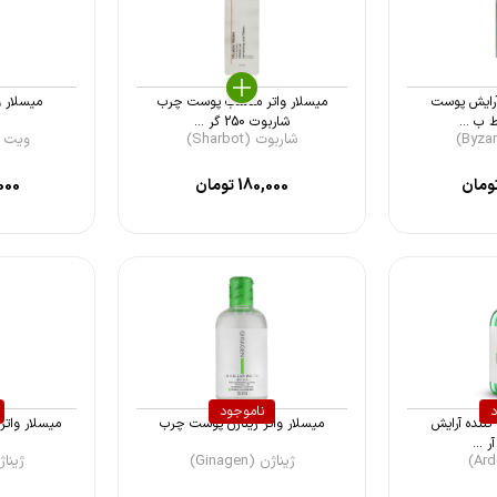
آرایش پوست
میسلار واتر مناسب پوست چرب
میسلار و
 ب ...
شاربوت 250 گر ...
شاربوت (Sharbot)
ویت یو (ou
ومان
180,000
تومان
000
د
ناموجود
 در 1 پاک کننده آرایش
میسلار واتر ژیناژن پوست چرب
میسلار وات
 ...
ژیناژن (Ginagen)
ژیناژن (n