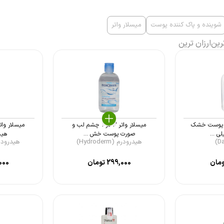
شوینده و پاک کننده پوست
میسلار واتر
رین
ارزان ترین
ر پوست خشک
میسلار واتر 3 در 1 چشم لب و
صورت پوست خش ...
هیدرو
هیدرودرم (Hydroderm)
هیدرودرم (derm
مان
299,000
تومان
000