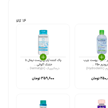
16 کالا
میسلار واتر 3 در 1 پوست چرب
پاک کننده آرایش پوست نرمال تا
درم 250 ...
خشک آکواتی ...
Hydro)
درماتیپیک (Dermatypi ...
250,
تومان
359,800
تومان