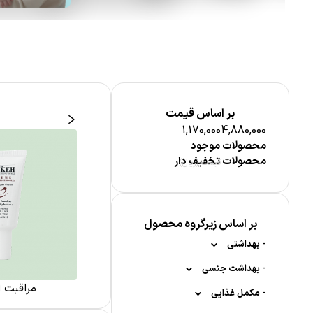
بر اساس قیمت
1,170,000
4,880,000
محصولات موجود
محصولات تخفیف دار
قیمت (ریال)
بر اساس زیرگروه محصول
-
بهداشتی
-
-
بهداشت جنسی
محصولات ضد تعریق
زی پوست
پماد سوختگی
مراقبت ا
-
-
-
-
کاندوم
مکمل غذایی
رول ضد تعریق
بهداشت دهان و دندان