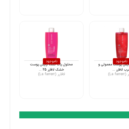
ناموجود
ناموجود
آرایش پوست معمولی و
محلول پاک کننده آرایش پوست
ب لافارر ...
خشک لافارر 25 ...
La far)
لافارر (La farrerr)