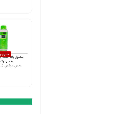
ناموجو
محلول پاک کننده آر
فیس دوکس 
فیس دوکس (Facedoux)