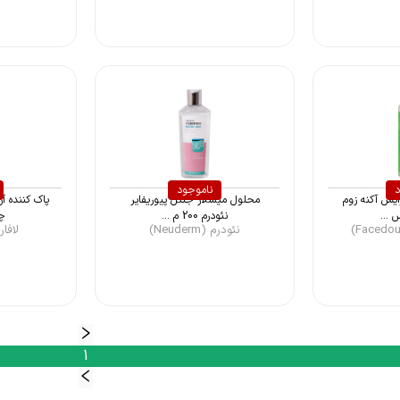
د
ناموجود
ایش آکنه زوم
محلول میسلار جنتل پیوریفایر
پاک کننده 
...
نئودرم 200 م ...
چر
نئودرم (Neuderm)
لافارر (rerr
1