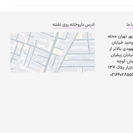
ا ما
آدرس داروخانه روی نقشه
هر تهران محله
وحید خیابان
بودی بالاتر از
ابان زینلیان
بش کوچه
زیار پلاک 137
0216602855