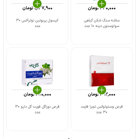
440,000
تومان
1,137,900
تومان
ساشه سنگ شکن گیاهی
کپسول پریوتین نوتراکس 30
سولوستون دینه 10 عدد
عدد
492,000
تومان
480,000
تومان
قرص وستولوکس تچرا فارمد
قرص نوراگل فورت گل دارو 30
30 عدد
عدد