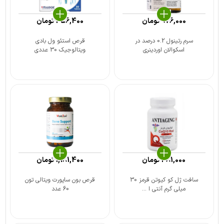
976,000
تومان
356,400
تومان
سرم رتینول 0.2 درصد در
قرص استئو ول بادی
اسکوالان اوردینری
ویتالوجیک 30 عددی
381,000
تومان
1,181,400
تومان
سافت ژل کو کیوتن قرمز 30
قرص بون ساپورت ویتالی تون
میلی گرم آنتی ا ...
60 عدد