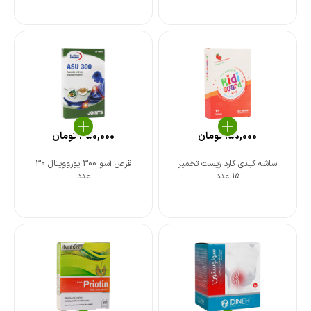
150,000
تومان
450,000
تومان
ساشه کیدی گارد زیست تخمیر
قرص آسو 300 یوروویتال 30
15 عدد
عدد