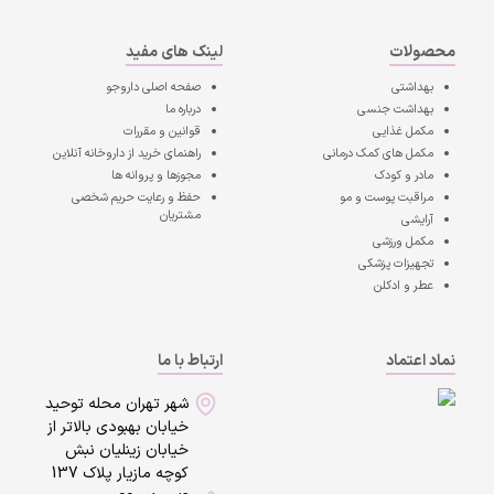
محصولات
لینک های مفید
بهداشتی
صفحه اصلی
داروجو
بهداشت جنسی
درباره ما
مکمل غذایی
قوانین و مقررات
مکمل های کمک درمانی
راهنمای خرید از داروخانه آنلاین
مادر و کودک
مجوزها و پروانه ها
مراقبت پوست و مو
حفظ و رعایت حریم شخصی
مشتریان
آرایشی
مکمل ورزشی
تجهیزات پزشکی
عطر و ادکلن
نماد اعتماد
ارتباط با ما
شهر تهران محله توحید
خیابان بهبودی بالاتر از
خیابان زینلیان نبش
کوچه مازیار پلاک 137