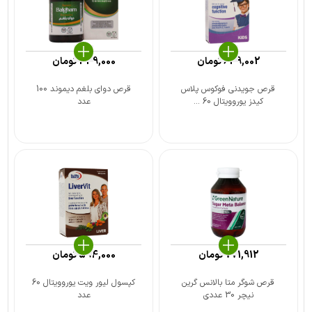
649,002
تومان
349,000
تومان
قرص جویدنی فوکوس پلاس
قرص دوای بلغم دیموند 100
کیدز یوروویتال 60 ...
عدد
771,912
تومان
594,000
تومان
قرص شوگر متا بالانس گرین
کپسول لیور ویت یوروویتال 60
نیچر 30 عددی
عدد