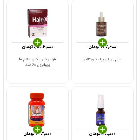
762,600
تومان
1,584,000
تومان
سرم مولتی پپتاید ویتالیر
قرص هیر ایکس خانم ها
ویواتیون 60 عدد
168,000
تومان
723,000
تومان