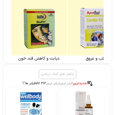
فشار خون
دیابت و کاهش قند خون
مکمل های کمک درمانی
جدیدترین
گران ترین
ارزان ترین
316 کالا
فیلتر ها