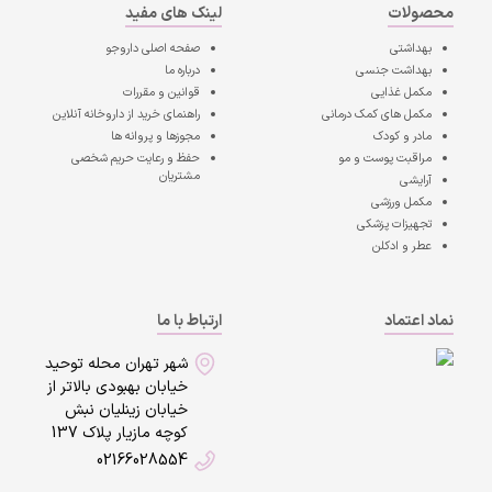
محصولات
لینک های مفید
بهداشتی
صفحه اصلی
داروجو
بهداشت جنسی
درباره ما
مکمل غذایی
قوانین و مقررات
مکمل های کمک درمانی
راهنمای خرید از داروخانه آنلاین
مادر و کودک
مجوزها و پروانه ها
مراقبت پوست و مو
حفظ و رعایت حریم شخصی
مشتریان
آرایشی
مکمل ورزشی
تجهیزات پزشکی
عطر و ادکلن
نماد اعتماد
ارتباط با ما
شهر تهران محله توحید
خیابان بهبودی بالاتر از
خیابان زینلیان نبش
کوچه مازیار پلاک 137
02166028554