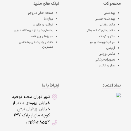
محصولات
لینک های مفید
بهداشتی
صفحه اصلی
داروجو
بهداشت جنسی
درباره ما
مکمل غذایی
قوانین و مقررات
مکمل های کمک درمانی
راهنمای خرید از داروخانه آنلاین
مادر و کودک
مجوزها و پروانه ها
مراقبت پوست و مو
حفظ و رعایت حریم شخصی
مشتریان
آرایشی
مکمل ورزشی
تجهیزات پزشکی
عطر و ادکلن
نماد اعتماد
ارتباط با ما
شهر تهران محله توحید
خیابان بهبودی بالاتر از
خیابان زینلیان نبش
کوچه مازیار پلاک 137
02166028554