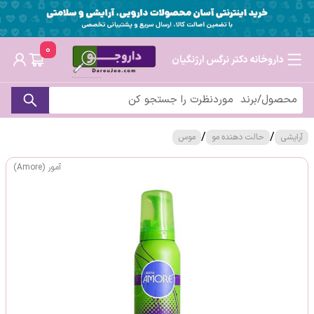
0
داروخانه دکتر نرگس ارژنگیان
/
/
آرایشی
حالت دهنده مو
موس
آمور (Amore)