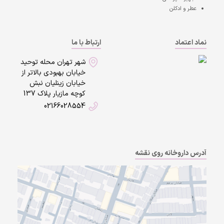
عطر و ادکلن
نماد اعتماد
ارتباط با ما
شهر تهران محله توحید
خیابان بهبودی بالاتر از
خیابان زینلیان نبش
کوچه مازیار پلاک 137
02166028554
آدرس داروخانه روی نقشه