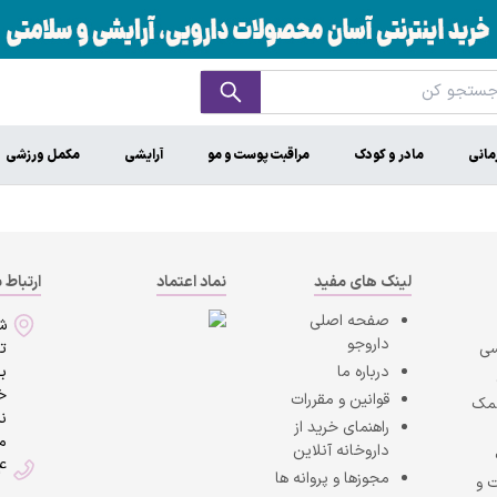
مانی
مادر و کودک
مراقبت پوست و مو
آرایشی
مکمل ورزشی
لینک های مفید
نماد اعتماد
ارتباط ب
صفحه اصلی
ش
داروجو
سی
ت
درباره ما
به
خی
قوانین و مقررات
کمک
ن
راهنمای خرید از
ما
داروخانه آنلاین
4
مجوزها و پروانه ها
 و