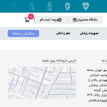
0
|
باشگاه مشتریان
ورود | ثبت نام
سفارش نسخه
تجهیزات پزشکی
عطر و ادکلن
ا ما
آدرس داروخانه روی نقشه
هر تهران محله
وحید خیابان
بودی بالاتر از
ابان زینلیان
بش کوچه
زیار پلاک 137
0216602855