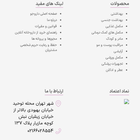
محصولات
لینک های مفید
بهداشتی
صفحه اصلی
داروجو
بهداشت جنسی
درباره ما
مکمل غذایی
قوانین و مقررات
مکمل های کمک درمانی
راهنمای خرید از داروخانه آنلاین
مادر و کودک
مجوزها و پروانه ها
مراقبت پوست و مو
حفظ و رعایت حریم شخصی
مشتریان
آرایشی
مکمل ورزشی
تجهیزات پزشکی
عطر و ادکلن
نماد اعتماد
ارتباط با ما
شهر تهران محله توحید
خیابان بهبودی بالاتر از
خیابان زینلیان نبش
کوچه مازیار پلاک 137
02166028554