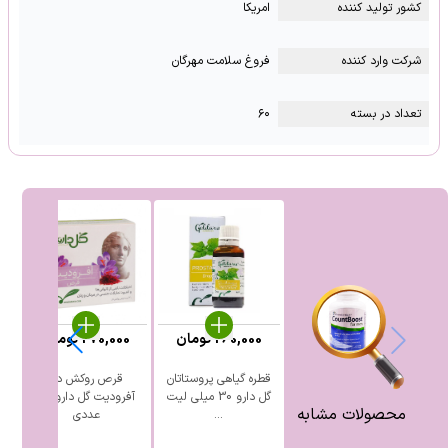
کشور تولید کننده
امریکا
شرکت وارد کننده
فروغ سلامت مهرگان
تعداد در بسته
۶۰
260,000
تومان
270,000
تومان
قطره گیاهی پروستاتان
قرص روکش ‎دار
ق
گل دارو 30 میلی لیت
آفرودیت گل دارو ۳۰
محصولات مشابه
...
عددی