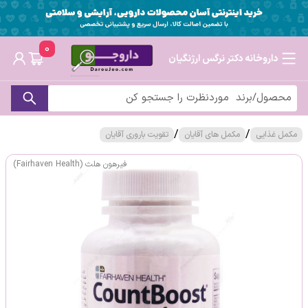
0
داروخانه دکتر نرگس ارژنگیان
/
/
مکمل غذایی
مکمل های آقایان
تقویت باروری آقایان
فیرهون هلث (Fairhaven Health)