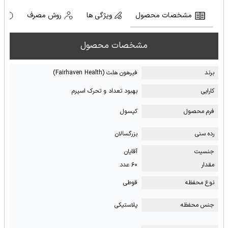
مشخصات محصول
ویژگی ها
روش مصرف
ه
مشخصات محصول
برند
فیرهون هلث (Fairhaven Health)
کارایی
بهبود تعداد و تحرک اسپرم
فرم محصول
کپسول
رده سنی
بزرگسالان
جنسیت
آقایان
مقدار
۶۰ عدد
نوع محفظه
قوطی
جنس محفظه
پلاستیکی