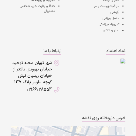
مادر و کودک
مجوزها و پروانه ها
مراقبت پوست و مو
حفظ و رعایت حریم شخصی
مشتریان
آرایشی
مکمل ورزشی
تجهیزات پزشکی
عطر و ادکلن
نماد اعتماد
ارتباط با ما
شهر تهران محله توحید
خیابان بهبودی بالاتر از
خیابان زینلیان نبش
کوچه مازیار پلاک 137
02166028554
آدرس داروخانه روی نقشه