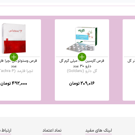
لی لیتر گل
قرص گارسین 300 میلی گرم گل
دارو 30 عدد
عدد
گل دارو (Goldaru)
تچرا فارمد (Tachra P ...
209,016
تومان
492,000
تومان
لینک های مفید
نماد اعتماد
ارتباط ب