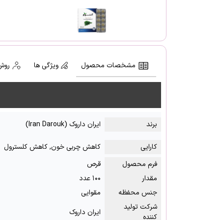
مشخصات محصول
ویژگی ها
روش
برند
ایران داروک (Iran Darouk)
کارایی
کاهش چربی خون, کاهش کلسترول
فرم محصول
قرص
مقدار
۱۰۰ عدد
جنس محفظه
مقوایی
شرکت تولید
ایران داروک
کننده