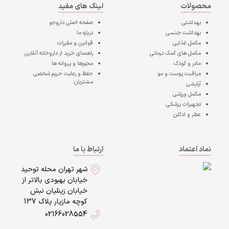
محصولات
لینک های مفید
بهداشتی
صفحه اصلی
داروجو
بهداشت جنسی
درباره ما
مکمل غذایی
قوانین و مقررات
مکمل های کمک درمانی
راهنمای خرید از داروخانه آنلاین
مادر و کودک
مجوزها و پروانه ها
مراقبت پوست و مو
حفظ و رعایت حریم شخصی
مشتریان
آرایشی
مکمل ورزشی
تجهیزات پزشکی
عطر و ادکلن
نماد اعتماد
ارتباط با ما
شهر تهران محله توحید
خیابان بهبودی بالاتر از
خیابان زینلیان نبش
کوچه مازیار پلاک 137
02166028554