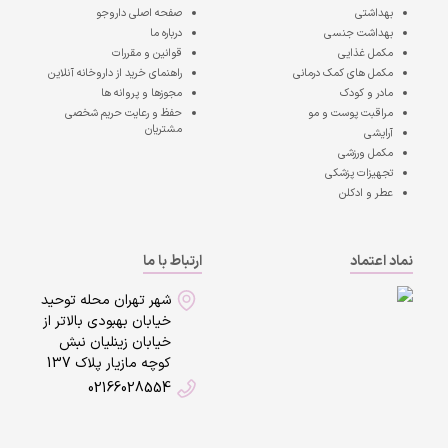
بهداشتی
صفحه اصلی
داروجو
بهداشت جنسی
درباره ما
مکمل غذایی
قوانین و مقررات
مکمل های کمک درمانی
راهنمای خرید از داروخانه آنلاین
مادر و کودک
مجوزها و پروانه ها
مراقبت پوست و مو
حفظ و رعایت حریم شخصی
مشتریان
آرایشی
مکمل ورزشی
تجهیزات پزشکی
عطر و ادکلن
نماد اعتماد
ارتباط با ما
شهر تهران محله توحید
خیابان بهبودی بالاتر از
خیابان زینلیان نبش
کوچه مازیار پلاک 137
02166028554