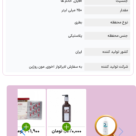
جنسیت
آقایان, خانم ها
مقدار
۲۵۰ میلی لیتر
نوع محفظه
بطری
جنس محفظه
پلاستیکی
کشور تولید کننده
ایران
شرکت تولید کننده
به سفارش لابراتوار اخوی, مون روژین
1,570,000
تومان
471,900
تومان