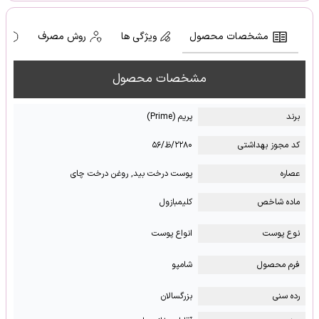
مشخصات محصول
ویژگی ها
روش مصرف
ه
مشخصات محصول
برند
پریم (Prime)
کد مجوز بهداشتی
۲۲۸۰/ظ/۵۶
عصاره
پوست درخت بید, روغن درخت چای
ماده شاخص
کلیمبازول
نوع پوست
انواع پوست
فرم محصول
شامپو
رده سنی
بزرگسالان