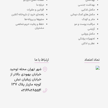
بهداشتی
صفحه اصلی
داروجو
بهداشت جنسی
درباره ما
مکمل غذایی
قوانین و مقررات
مکمل های کمک درمانی
راهنمای خرید از داروخانه آنلاین
مادر و کودک
مجوزها و پروانه ها
مراقبت پوست و مو
حفظ و رعایت حریم شخصی
مشتریان
آرایشی
مکمل ورزشی
تجهیزات پزشکی
عطر و ادکلن
نماد اعتماد
ارتباط با ما
شهر تهران محله توحید
خیابان بهبودی بالاتر از
خیابان زینلیان نبش
کوچه مازیار پلاک 137
02166028554