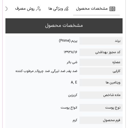
مشخصات محصول
ویژگی ها
روش مصرف
ه
مشخصات محصول
برند
پریم (Prime)
کد مجوز بهداشتی
۱۴۹۳۸/۱۶
عصاره
شی باتر
کارایی
ضد پف, ضد تیرگی, ضد چروک, مرطوب کننده
ویتامین ها
A, E
ماده شاخص
کریزین
نوع پوست
انواع پوست
فرم محصول
کرم