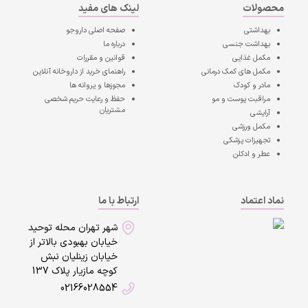
محصولات
لینک های مفید
بهداشتی
صفحه اصلی
داروجو
بهداشت جنسی
درباره ما
مکمل غذایی
قوانین و مقررات
مکمل های کمک درمانی
راهنمای خرید از داروخانه آنلاین
مادر و کودک
مجوزها و پروانه ها
مراقبت پوست و مو
حفظ و رعایت حریم شخصی
مشتریان
آرایشی
مکمل ورزشی
تجهیزات پزشکی
عطر و ادکلن
نماد اعتماد
ارتباط با ما
شهر تهران محله توحید
خیابان بهبودی بالاتر از
خیابان زینلیان نبش
کوچه مازیار پلاک 137
02166028554