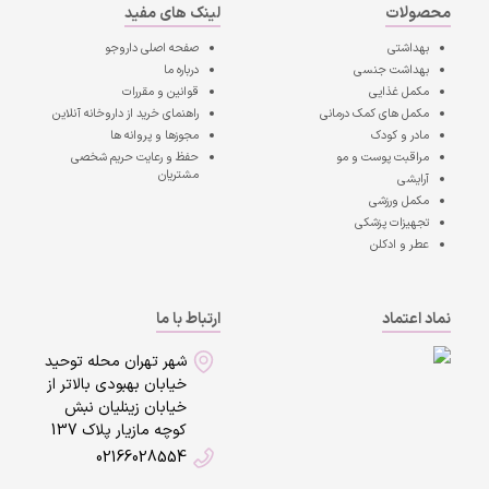
محصولات
لینک های مفید
بهداشتی
صفحه اصلی
داروجو
بهداشت جنسی
درباره ما
مکمل غذایی
قوانین و مقررات
مکمل های کمک درمانی
راهنمای خرید از داروخانه آنلاین
مادر و کودک
مجوزها و پروانه ها
مراقبت پوست و مو
حفظ و رعایت حریم شخصی
مشتریان
آرایشی
مکمل ورزشی
تجهیزات پزشکی
عطر و ادکلن
نماد اعتماد
ارتباط با ما
شهر تهران محله توحید
خیابان بهبودی بالاتر از
خیابان زینلیان نبش
کوچه مازیار پلاک 137
02166028554