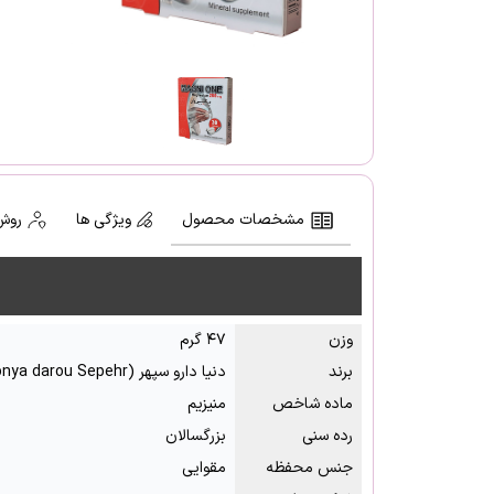
مشخصات محصول
ویژگی ها
روش
وزن
۴۷ گرم
برند
دنیا دارو سپهر (Donya darou Sepehr)
ماده شاخص
منیزیم
رده سنی
بزرگسالان
جنس محفظه
مقوایی