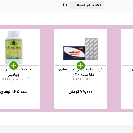
تعداد در بسته
۳۰
وگرم
کپسول ام جی فورت داروسازی
قرص کلسیم سیترات آل
دانا بسته 30 ع ...
ویتامینز
دانا (Dana)
آلفا ویتامینز (Alfa ...
78,000
تومان
945,000
تومان