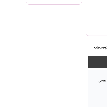
توضیحات
 عصبی