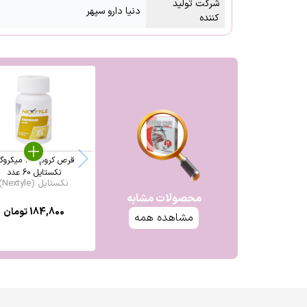
شرکت تولید
دنیا دارو سپهر
کننده
قرص کروم 200 میکر
نکستایل 60 عدد
نکستایل (Nextyle)
محصولات مشابه
184,800
تومان
مشاهده همه