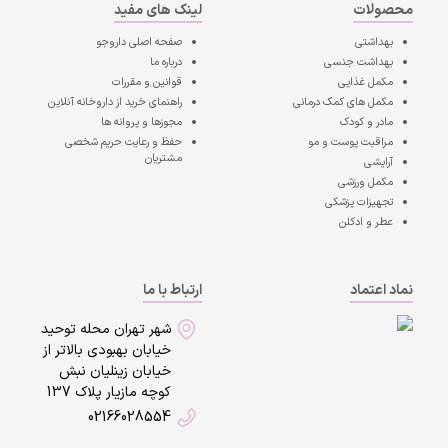
محصولات
لینک های مفید
بهداشتی
صفحه اصلی
داروجو
بهداشت جنسی
درباره ما
مکمل غذایی
قوانین و مقررات
مکمل های کمک درمانی
راهنمای خرید از داروخانه آنلاین
مادر و کودک
مجوزها و پروانه ها
مراقبت پوست و مو
حفظ و رعایت حریم شخصی
مشتریان
آرایشی
مکمل ورزشی
تجهیزات پزشکی
عطر و ادکلن
نماد اعتماد
ارتباط با ما
شهر تهران محله توحید
خیابان بهبودی بالاتر از
خیابان زینلیان نبش
کوچه مازیار پلاک 137
02166028554