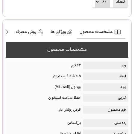
تعداد
مشخصات محصول
ویژگی ها
روش مصرف
ه
مشخصات محصول
وزن
62 گرم
ابعاد
5 × 5 × 9 سانتیمتر
برند
ویتاول (Vitawell)
کارایی
حفظ سلامت استخوان
فرم محصول
قرص روکش دار
رده سنی
بزرگسالان
جنسیت
آقایان, خانم ها