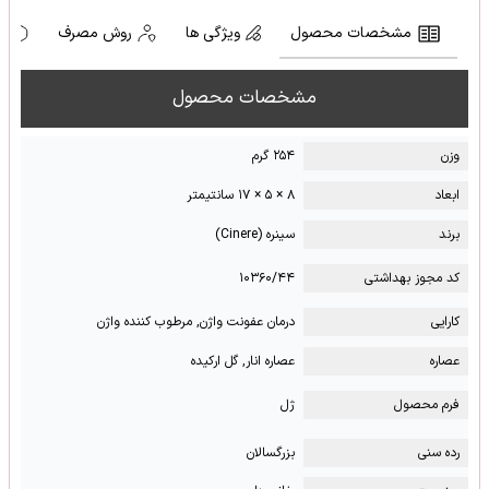
مشخصات محصول
ویژگی ها
روش مصرف
ه
مشخصات محصول
وزن
۲۵۴ گرم
ابعاد
۸ × ۵ × ۱۷ سانتیمتر
برند
سینره (Cinere)
کد مجوز بهداشتی
۱۰۳۶۰/۴۴
کارایی
درمان عفونت واژن, مرطوب کننده واژن
عصاره
عصاره انار, گل ارکیده
فرم محصول
ژل
رده سنی
بزرگسالان