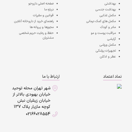
بهداشتی
صفحه اصلی
داروجو
بهداشت جنسی
درباره ما
مکمل غذایی
قوانین و مقررات
مکمل های کمک درمانی
راهنمای خرید از داروخانه آنلاین
مادر و کودک
مجوزها و پروانه ها
مراقبت پوست و مو
حفظ و رعایت حریم شخصی
مشتریان
آرایشی
مکمل ورزشی
تجهیزات پزشکی
عطر و ادکلن
نماد اعتماد
ارتباط با ما
شهر تهران محله توحید
خیابان بهبودی بالاتر از
خیابان زینلیان نبش
کوچه مازیار پلاک 137
02166028554