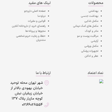
محصولات
لینک های مفید
بهداشتی
صفحه اصلی
داروجو
بهداشت جنسی
درباره ما
مکمل غذایی
قوانین و مقررات
مکمل های کمک درمانی
راهنمای خرید از داروخانه آنلاین
مادر و کودک
مجوزها و پروانه ها
مراقبت پوست و مو
حفظ و رعایت حریم شخصی
مشتریان
آرایشی
مکمل ورزشی
تجهیزات پزشکی
عطر و ادکلن
نماد اعتماد
ارتباط با ما
شهر تهران محله توحید
خیابان بهبودی بالاتر از
خیابان زینلیان نبش
کوچه مازیار پلاک 137
02166028554