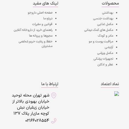
محصولات
لینک های مفید
بهداشتی
صفحه اصلی
داروجو
بهداشت جنسی
درباره ما
مکمل غذایی
قوانین و مقررات
مکمل های کمک درمانی
راهنمای خرید از داروخانه آنلاین
مادر و کودک
مجوزها و پروانه ها
مراقبت پوست و مو
حفظ و رعایت حریم شخصی
مشتریان
آرایشی
مکمل ورزشی
تجهیزات پزشکی
عطر و ادکلن
نماد اعتماد
ارتباط با ما
شهر تهران محله توحید
خیابان بهبودی بالاتر از
خیابان زینلیان نبش
کوچه مازیار پلاک 137
02166028554