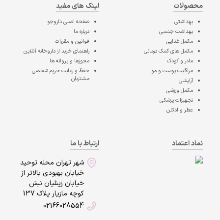
محصولات
لینک های مفید
بهداشتی
صفحه اصلی
داروجو
بهداشت جنسی
درباره ما
مکمل غذایی
قوانین و مقررات
مکمل های کمک درمانی
راهنمای خرید از داروخانه آنلاین
مادر و کودک
مجوزها و پروانه ها
مراقبت پوست و مو
حفظ و رعایت حریم شخصی
مشتریان
آرایشی
مکمل ورزشی
تجهیزات پزشکی
عطر و ادکلن
نماد اعتماد
ارتباط با ما
شهر تهران محله توحید
خیابان بهبودی بالاتر از
خیابان زینلیان نبش
کوچه مازیار پلاک 137
02166028554