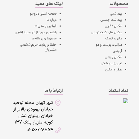
محصولات
لینک های مفید
بهداشتی
صفحه اصلی
داروجو
بهداشت جنسی
درباره ما
مکمل غذایی
قوانین و مقررات
مکمل های کمک درمانی
راهنمای خرید از داروخانه آنلاین
مادر و کودک
مجوزها و پروانه ها
مراقبت پوست و مو
حفظ و رعایت حریم شخصی
مشتریان
آرایشی
مکمل ورزشی
تجهیزات پزشکی
عطر و ادکلن
نماد اعتماد
ارتباط با ما
شهر تهران محله توحید
خیابان بهبودی بالاتر از
خیابان زینلیان نبش
کوچه مازیار پلاک 137
02166028554