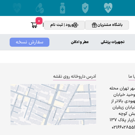
0
|
باشگاه مشتریان
ورود | ثبت نام
سفارش نسخه
تجهیزات پزشکی
عطر و ادکلن
ا ما
آدرس داروخانه روی نقشه
هر تهران محله
وحید خیابان
بودی بالاتر از
ابان زینلیان
بش کوچه
زیار پلاک 137
0216602855