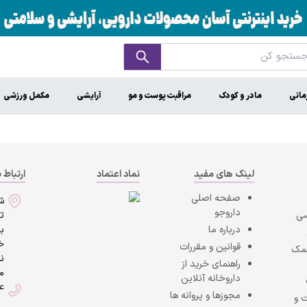
مانی
مادر و کودک
مراقبت پوست و مو
آرایشی
مکمل ورزشی
لینک های مفید
نماد اعتماد
ارتباط ب
صفحه اصلی
ش
داروجو
سی
ت
درباره ما
به
خی
قوانین و مقررات
کمک
ن
راهنمای خرید از
ما
داروخانه آنلاین
4
مجوزها و پروانه ها
 و