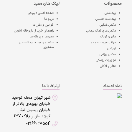
محصولات
لینک های مفید
بهداشتی
صفحه اصلی
داروجو
بهداشت جنسی
درباره ما
مکمل غذایی
قوانین و مقررات
مکمل های کمک درمانی
راهنمای خرید از داروخانه آنلاین
مادر و کودک
مجوزها و پروانه ها
مراقبت پوست و مو
حفظ و رعایت حریم شخصی
مشتریان
آرایشی
مکمل ورزشی
تجهیزات پزشکی
عطر و ادکلن
نماد اعتماد
ارتباط با ما
شهر تهران محله توحید
خیابان بهبودی بالاتر از
خیابان زینلیان نبش
کوچه مازیار پلاک 137
02166028554