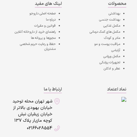
محصولات
لینک های مفید
بهداشتی
صفحه اصلی
داروجو
بهداشت جنسی
درباره ما
مکمل غذایی
قوانین و مقررات
مکمل های کمک درمانی
راهنمای خرید از داروخانه آنلاین
مادر و کودک
مجوزها و پروانه ها
مراقبت پوست و مو
حفظ و رعایت حریم شخصی
مشتریان
آرایشی
مکمل ورزشی
تجهیزات پزشکی
عطر و ادکلن
نماد اعتماد
ارتباط با ما
شهر تهران محله توحید
خیابان بهبودی بالاتر از
خیابان زینلیان نبش
کوچه مازیار پلاک 137
02166028554